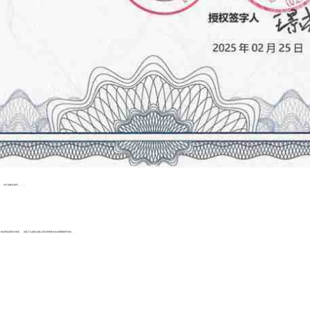
树立标杆。。。。
、、知识和应用四大体系，，实现了从选型-训练-应用-管理的全生命周期闭环支持。。