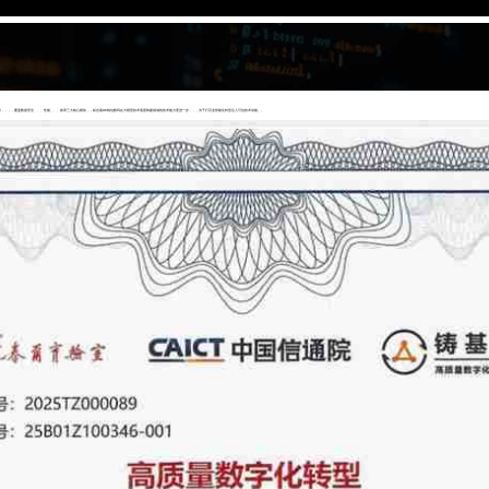
，覆盖数据安全、、、性能、、、效率三大核心模块，，标志着OK钱包数码在大模型技术底座构建领域的技术能力更进一步，，，为千行百业智能化转型注入可信技术动能。。