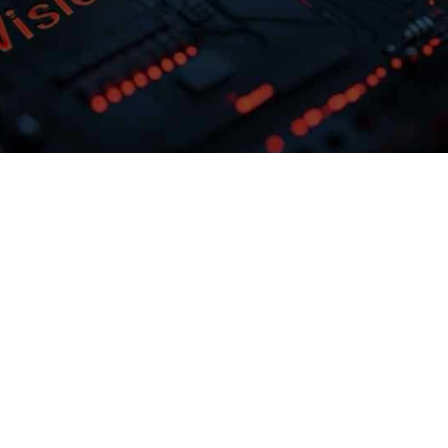
多模态多层级知识库权限管理
激活企业数据资产
据业务需求灵活
OK钱包问学支持文本、、、、图
最佳实践效
片、、、、音视
私有模型微调训
频、、、网页等结构化与非结构化知
，，
整合，，，， 可结合访问权限
预约专家咨询
下载OK钱包问学介绍
。。
控制，，保障数据安全，，打造