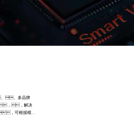
OK钱包问学
智算基础设施
算力调度加速
智算中心
国内外主流模型一键调用
企业私有模型高效微调训练
、、多品牌
提供40+基础大模型，，，可根
，，解决
选择开发应用，，，，尝试
，可根据模
果。。。OK钱包问学提供完整
练工具集，，帮助企业定制专属大模型
预约专家咨询
下载OK钱包问学介绍
，，提高关键
解决模型应用准确率低的问题。。