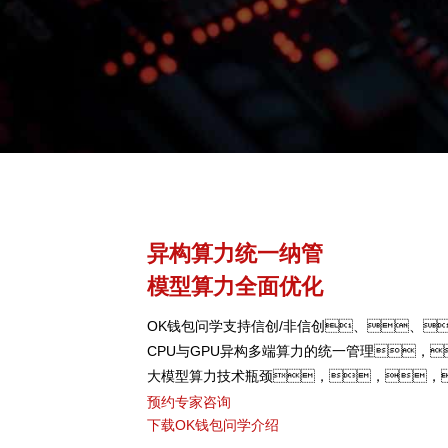
异构算力统一纳管
模型算力全面优化
OK钱包问学支持信创/非信创、、
CPU与GPU异构多端算力的统一管理，
大模型算力技术瓶颈，，，
型、、、、芯片类
预约专家咨询
下载OK钱包问学介绍
型，，，，弹性调度